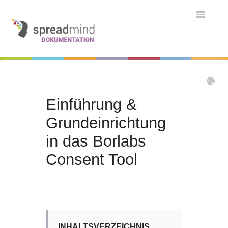
Toggle
Navigatio
Grundlagen & Einführung
Kontakt
Kontakt
Einführung &
Grundeinrichtung
in das Borlabs
Consent Tool
INHALTSVERZEICHNIS