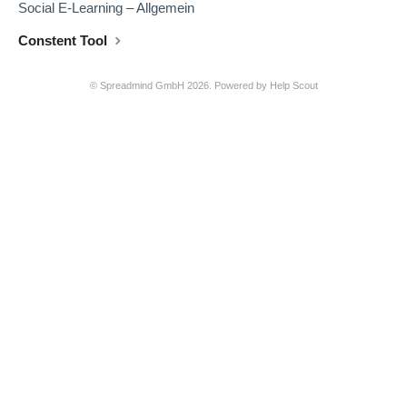
Social E-Learning – Allgemein
Constent Tool
©
Spreadmind GmbH
2026.
Powered by
Help Scout