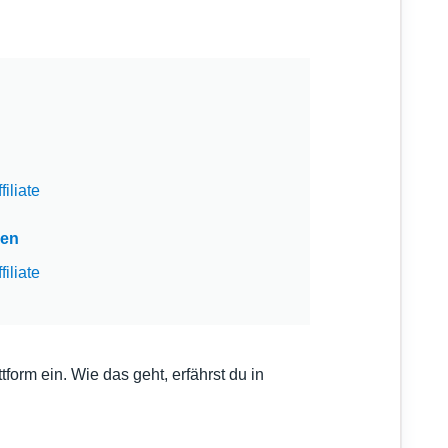
iliate
ren
iliate
form ein. Wie das geht, erfährst du in