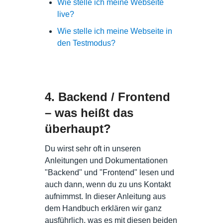
Wie stelle ich meine Webseite
live?
Wie stelle ich meine Webseite in
den Testmodus?
4. Backend / Frontend
– was heißt das
überhaupt?
Du wirst sehr oft in unseren
Anleitungen und Dokumentationen
"Backend" und "Frontend" lesen und
auch dann, wenn du zu uns Kontakt
aufnimmst. In dieser Anleitung aus
dem Handbuch erklären wir ganz
ausführlich, was es mit diesen beiden