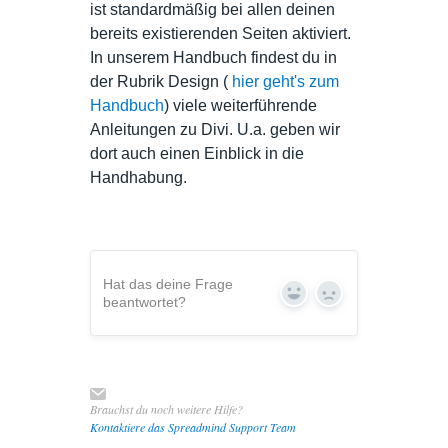
ist standardmäßig bei allen deinen
bereits existierenden Seiten aktiviert.
In unserem Handbuch findest du in
der Rubrik Design (
hier geht's zum
Handbuch
) viele weiterführende
Anleitungen zu Divi. U.a. geben wir
dort auch einen Einblick in die
Handhabung.
Hat das deine Frage
Yes
No
beantwortet?
Brauchst du noch weitere Hilfe?
Kontaktiere das Spreadmind Support Team