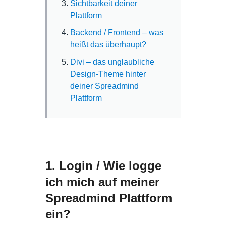
Sichtbarkeit deiner
Plattform
Backend / Frontend – was
heißt das überhaupt?
Divi – das unglaubliche
Design-Theme hinter
deiner Spreadmind
Plattform
1. Login / Wie logge
ich mich auf meiner
Spreadmind Plattform
ein?