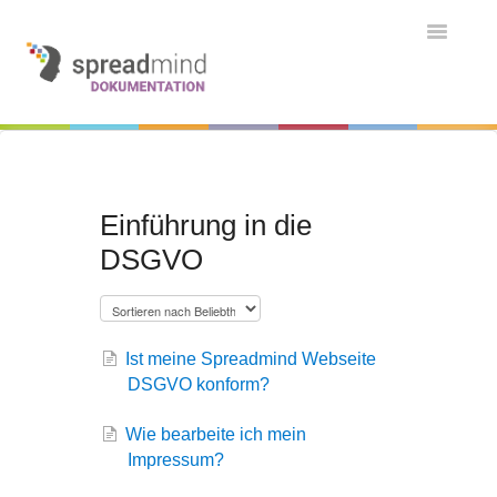
Toggle
Navigatio
Grundlagen & Einführung
Kontakt
Kontakt
Einführung in die
DSGVO
Ist meine Spreadmind Webseite
DSGVO konform?
Wie bearbeite ich mein
Impressum?